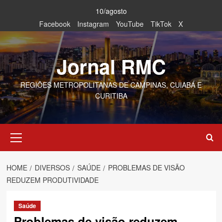
Skip
10/agosto
to
Facebook
Instagram
YouTube
TikTok
X
content
Jornal RMC
REGIÕES METROPOLITANAS DE CAMPINAS, CUIABÁ E
CURITIBA
Primary
Menu
HOME
DIVERSOS
SAÚDE
PROBLEMAS DE VISÃO
REDUZEM PRODUTIVIDADE
Saúde
Problemas de visão reduzem