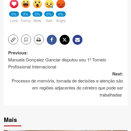
0%
0%
0%
0%
0%
Love
Funny
Wow
Sad
Angry
Post
Previous:
Manuela Gonçalez Ganciar disputou seu 1º Torneio
navigation
Profissional Internacional
Next:
Processo de memória, tomada de decisões e atenção são
em regiões adjacentes do cérebro que pode ser
trabalhadas
Mais