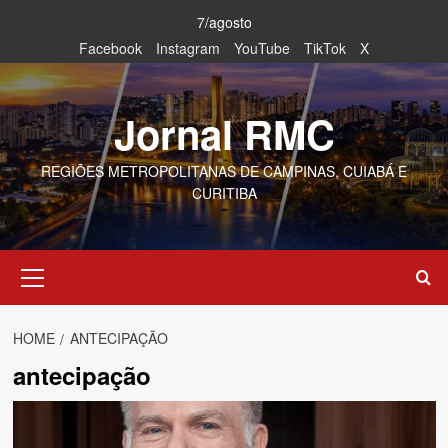
Skip
7/agosto
to
Facebook
Instagram
YouTube
TikTok
X
content
Jornal RMC
REGIÕES METROPOLITANAS DE CAMPINAS, CUIABÁ E
CURITIBA
Primary
Menu
HOME
ANTECIPAÇÃO
antecipação