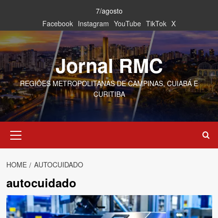
Skip
7/agosto
to
Facebook
Instagram
YouTube
TikTok
X
content
Jornal RMC
REGIÕES METROPOLITANAS DE CAMPINAS, CUIABÁ E
CURITIBA
Primary
Menu
HOME
AUTOCUIDADO
autocuidado