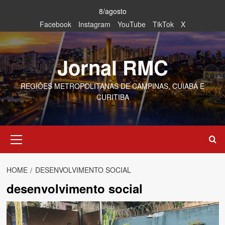
Skip
8/agosto
to
Facebook
Instagram
YouTube
TikTok
X
content
Jornal RMC
REGIÕES METROPOLITANAS DE CAMPINAS, CUIABÁ E
CURITIBA
Primary
Menu
HOME
DESENVOLVIMENTO SOCIAL
desenvolvimento social