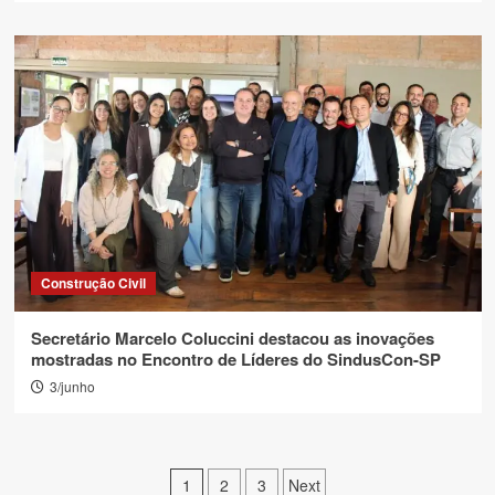
Construção Civil
Secretário Marcelo Coluccini destacou as inovações
mostradas no Encontro de Líderes do SindusCon-SP
3/junho
Paginação
1
2
3
Next