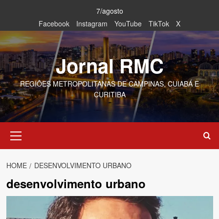
Skip
7/agosto
to
Facebook
Instagram
YouTube
TikTok
X
content
Jornal RMC
REGIÕES METROPOLITANAS DE CAMPINAS, CUIABÁ E
CURITIBA
Primary
Menu
HOME
DESENVOLVIMENTO URBANO
desenvolvimento urbano