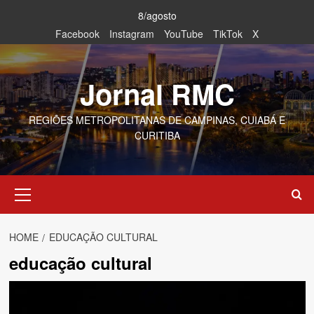
Skip
8/agosto
to
Facebook
Instagram
YouTube
TikTok
X
content
Jornal RMC
REGIÕES METROPOLITANAS DE CAMPINAS, CUIABÁ E
CURITIBA
Primary
Menu
HOME
EDUCAÇÃO CULTURAL
educação cultural