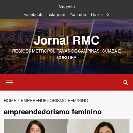
Skip
6/agosto
to
Facebook
Instagram
YouTube
TikTok
X
content
Jornal RMC
REGIÕES METROPOLITANAS DE CAMPINAS, CUIABÁ E
CURITIBA
Primary
Menu
HOME
EMPREENDEDORISMO FEMININO
empreendedorismo feminino