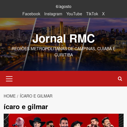
Skip
6/agosto
to
Facebook
Instagram
YouTube
TikTok
X
content
Jornal RMC
REGIÕES METROPOLITANAS DE CAMPINAS, CUIABÁ E
CURITIBA
Primary
Menu
HOME
ÍCARO E GILMAR
ícaro e gilmar