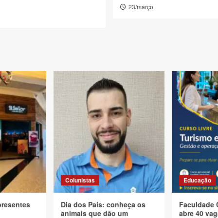
23/março
l
Colunistas
Educação
presentes
Dia dos Pais: conheça os
Faculdade 
animais que dão um
abre 40 vag