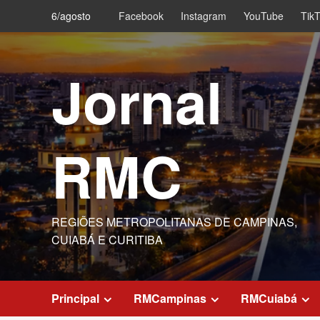
Skip
6/agosto
Facebook
Instagram
YouTube
Tik
to
content
Jornal
RMC
REGIÕES METROPOLITANAS DE CAMPINAS,
CUIABÁ E CURITIBA
Principal
RMCampinas
RMCuiabá