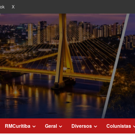
Tok
X
RMCuritiba
Geral
Diversos
Colunistas