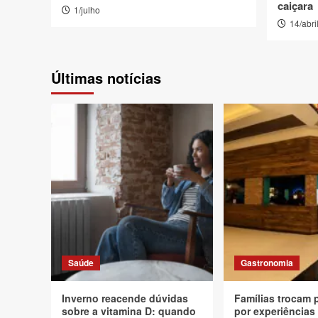
caiçara
1/julho
14/abri
Últimas notícias
Saúde
Gastronomia
Inverno reacende dúvidas
Famílias trocam 
sobre a vitamina D: quando
por experiências