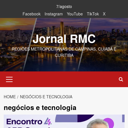
Skip
7/agosto
to
Facebook
Instagram
YouTube
TikTok
X
content
Jornal RMC
REGIÕES METROPOLITANAS DE CAMPINAS, CUIABÁ E
CURITIBA
Primary
Menu
HOME
NEGÓCIOS E TECNOLOGIA
negócios e tecnologia