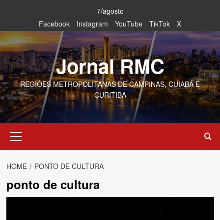
Skip
7/agosto
to
Facebook
Instagram
YouTube
TikTok
X
content
Jornal RMC
REGIÕES METROPOLITANAS DE CAMPINAS, CUIABÁ E
CURITIBA
Primary
Menu
HOME
PONTO DE CULTURA
ponto de cultura