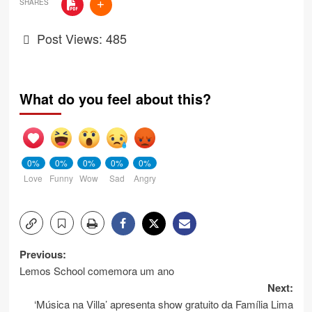
SHARES
Post Views:
485
What do you feel about this?
0%
0%
0%
0%
0%
Love
Funny
Wow
Sad
Angry
Post
Previous:
Lemos School comemora um ano
navigation
Next:
‘Música na Villa’ apresenta show gratuito da Família Lima