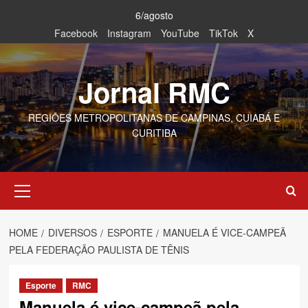
Skip
6/agosto
to
Facebook
Instagram
YouTube
TikTok
X
content
Jornal RMC
REGIÕES METROPOLITANAS DE CAMPINAS, CUIABÁ E
CURITIBA
Primary
Menu
HOME
DIVERSOS
ESPORTE
MANUELA É VICE-CAMPEÃ
PELA FEDERAÇÃO PAULISTA DE TÊNIS
Esporte
RMC
Manuela é vice-campeã pela