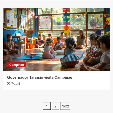
Campinas
Governador Tarcísio visita Campinas
7/abril
Paginação
1
2
Next