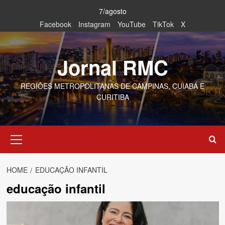
Skip
7/agosto
to
Facebook
Instagram
YouTube
TikTok
X
content
Jornal RMC
REGIÕES METROPOLITANAS DE CAMPINAS, CUIABÁ E
CURITIBA
Primary
Menu
HOME
EDUCAÇÃO INFANTIL
educação infantil